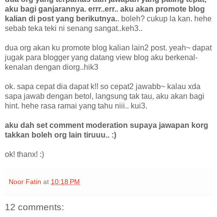
aku bagi ganjarannya. errr..err.. aku akan promote blog
kalian di post yang berikutnya.
. boleh? cukup la kan. hehe
sebab teka teki ni senang sangat..keh3..
dua org akan ku promote blog kalian lain2 post. yeah~ dapat
jugak para blogger yang datang view blog aku berkenal-
kenalan dengan diorg..hik3
ok. sapa cepat dia dapat k!! so cepat2 jawabb~ kalau xda
sapa jawab dengan betol, langsung tak tau, aku akan bagi
hint. hehe rasa ramai yang tahu niii.. kui3.
aku dah set comment moderation supaya jawapan korg
takkan boleh org lain tiruuu.. :)
ok! thanx! :)
Noor Fatin
at
10:18 PM
12 comments: