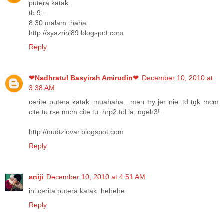
putera katak..
tb 9..
8.30 malam..haha..
http://syazrini89.blogspot.com
Reply
❤Nadhratul Basyirah Amirudin❤
December 10, 2010 at
3:38 AM
cerite putera katak..muahaha.. men try jer nie..td tgk mcm
cite tu.rse mcm cite tu..hrp2 tol la..ngeh3!..
http://nudtzlovar.blogspot.com
Reply
aniji
December 10, 2010 at 4:51 AM
ini cerita putera katak..hehehe
Reply