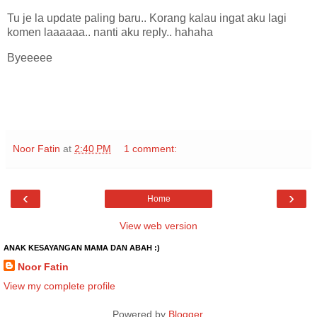
Tu je la update paling baru.. Korang kalau ingat aku lagi
komen laaaaaa.. nanti aku reply.. hahaha
Byeeeee
Noor Fatin
at
2:40 PM
1 comment:
‹
›
Home
View web version
ANAK KESAYANGAN MAMA DAN ABAH :)
Noor Fatin
View my complete profile
Powered by
Blogger
.