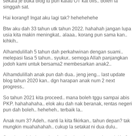
sekala je buka blog tu pun kalau OT kat ofis.. boleh la
singgah sat.
Hai korang!! Ingat aku lagi tak? hehehehehe
Btw aku dah 33 tahun utk tahun 2022. hahahah jangan lupa
usia kita makin meningkat.. alaaa.. korang pun sama kan..
kihkih..
Alhamdulillah 5 tahun dah perkahwinan dengan suami..
melepasi fasa 5 tahun.. syukur.. semoga Allah panjangkan
jodoh kami untuk bersama2 membesarkan anak2..
Alhamdulillah anak pun dah dua.. jeng jeng... last update
blog tahun 2020 kan.. dgn harapan anak num 2 next
progress..
So tahun 2021 kita proceed.. mana boleh tggu sampai abis
PKP. hahahahaha.. elok aku dah nak beranak, rentas negeri
pun dah boleh.. heheheh.. terbaik la..
Anak num 3? Adeh.. nanti la kita fikirkan.. tahun depan? tak
mungkin muahahahah.. cukup la setakat ni dua dulu..