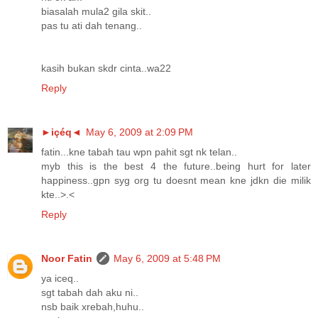
biasalah mula2 gila skit..
pas tu ati dah tenang..
kasih bukan skdr cinta..wa22
Reply
►içéq◄
May 6, 2009 at 2:09 PM
fatin...kne tabah tau wpn pahit sgt nk telan..
myb this is the best 4 the future..being hurt for later
happiness..gpn syg org tu doesnt mean kne jdkn die milik
kte..>.<
Reply
Noor Fatin
May 6, 2009 at 5:48 PM
ya iceq..
sgt tabah dah aku ni..
nsb baik xrebah,huhu..