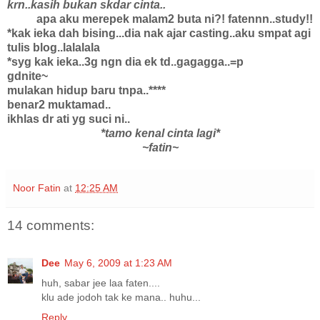
krn..kasih bukan skdar cinta..
apa aku merepek malam2 buta ni?! fatennn..study!!
*kak ieka dah bising...dia nak ajar casting..aku smpat agi
tulis blog..lalalala
*syg kak ieka..3g ngn dia ek td..gagagga..=p
gdnite~
mulakan hidup baru tnpa..****
benar2 muktamad..
ikhlas dr ati yg suci ni..
*tamo kenal cinta lagi*
~fatin~
Noor Fatin
at
12:25 AM
14 comments:
Dee
May 6, 2009 at 1:23 AM
huh, sabar jee laa faten....
klu ade jodoh tak ke mana.. huhu...
Reply