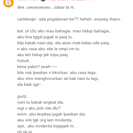
dee..uwuwuwuwu...sabar la ni..
cambesje~ ada pngalaman ke?? heheh..anyway thanx..
bal..of c0z aku mau bahagia..mau hidup bahagia..
aku kna tggal jugak si paiq tu..
bila kakak nani ckp..dia akan mati kalau xde paiq..
n aku rasa aku xde la smpi cm tu.
aku leh hidup jek tnpa paiq..
huhuh..
kena yakin!! yeah~~~
bila nak lpaskan n bkorban..aku rasa lega..
aku xmo menghncurkan ati kak nani tu lagi..
dia baik sgt~
gurlz..
nani tu kakak angkat dia..
ingt x aku pnh cite dlu?
emm..aku terpksa jugak lpaskan dia..
aku xnk tgk org lain mnderita..
xpe,..aku mnderita kejapjek ni..
nti ok ar..