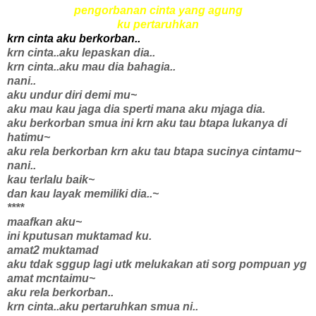
pengorbanan cinta yang agung
ku pertaruhkan
krn cinta aku berkorban..
krn cinta..aku lepaskan dia..
krn cinta..aku mau dia bahagia..
nani..
aku undur diri demi mu~
aku mau kau jaga dia sperti mana aku mjaga dia.
aku berkorban smua ini krn aku tau btapa lukanya di
hatimu~
aku rela berkorban krn aku tau btapa sucinya cintamu~
nani..
kau terlalu baik~
dan kau layak memiliki dia..~
****
maafkan aku~
ini kputusan muktamad ku.
amat2 muktamad
aku tdak sggup lagi utk melukakan ati sorg pompuan yg
amat mcntaimu~
aku rela berkorban..
krn cinta..aku pertaruhkan smua ni..