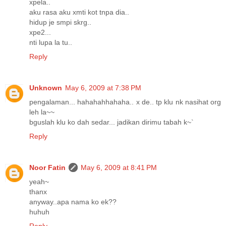
xpela..
aku rasa aku xmti kot tnpa dia..
hidup je smpi skrg..
xpe2...
nti lupa la tu..
Reply
Unknown
May 6, 2009 at 7:38 PM
pengalaman... hahahahhahaha.. x de.. tp klu nk nasihat org
leh la~~
bguslah klu ko dah sedar... jadikan dirimu tabah k~`
Reply
Noor Fatin
May 6, 2009 at 8:41 PM
yeah~
thanx
anyway..apa nama ko ek??
huhuh
Reply