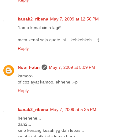
kanak2_ribena
May 7, 2009 at 12:56 PM
*tamo kenal cinta lagi*
mcm kenal saja quote ini... kehkehkeh... :)
Reply
Noor Fatin
May 7, 2009 at 5:09 PM
kamoo~
of coz ayat kamoo..ehhehe..=p
Reply
kanak2_ribena
May 7, 2009 at 5:35 PM
hehehehe...
dah2...
xmo kenang kesah yg dah lepas...
smgt sket utk kehidupan baru..