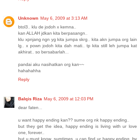
Unknown
May 6, 2009 at 3:13 AM
btol3.. klu de jodoh x kemna..
kan ALLAH jdkan kita berpasangn..
klu xpnjang ngn yg kita jumpa skrg.. kita akn jumpa org lain
lg.. x pown jodoh kita dah mati.. tp kita still leh jumpa kat
akhirat.. so bersabarlah...
pandai aku nasihatkan org kan~~
hahahahha
Reply
Balqis Riza
May 6, 2009 at 12:03 PM
dear faten...
u want happy ending kan?? sume org nk happy ending..
but they get the idea, happy ending is living with ur love
one, forever..
but u must know, sumtimes, u can find ur happy ending, by