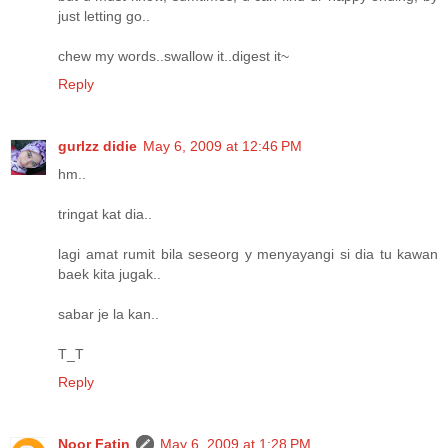
just letting go..
chew my words..swallow it..digest it~
Reply
gurlzz didie
May 6, 2009 at 12:46 PM
hm..
tringat kat dia..
lagi amat rumit bila seseorg y menyayangi si dia tu kawan
baek kita jugak..
sabar je la kan..
T_T
Reply
Noor Fatin
May 6, 2009 at 1:28 PM