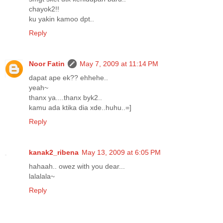
chayok2!!
ku yakin kamoo dpt..
Reply
Noor Fatin
May 7, 2009 at 11:14 PM
dapat ape ek?? ehhehe..
yeah~
thanx ya....thanx byk2..
kamu ada ktika dia xde..huhu..=]
Reply
kanak2_ribena
May 13, 2009 at 6:05 PM
hahaah.. owez with you dear...
lalalala~
Reply